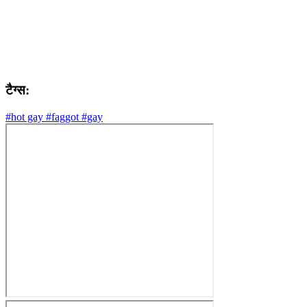
टैग्स:
#hot gay
#faggot
#gay