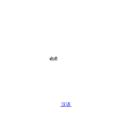
बोली
汉语